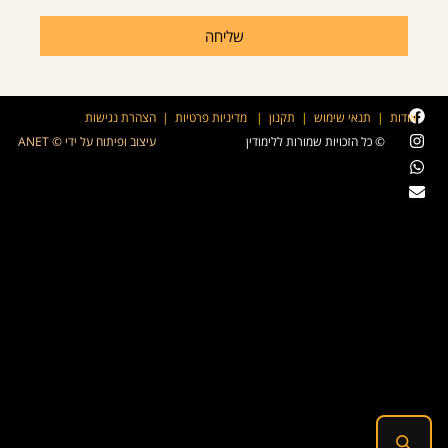
שליחה
אודות
|
תנאי שימוש
|
תקנון
|
מדיניות פרטיות
|
הצהרת נגישות
© כל הזכויות שמורות ללימודין
עיצוב ופיתוח על ידי © ANET
חיפוש חכם · לימודין
מחפש מילים · צירופים · משפטים