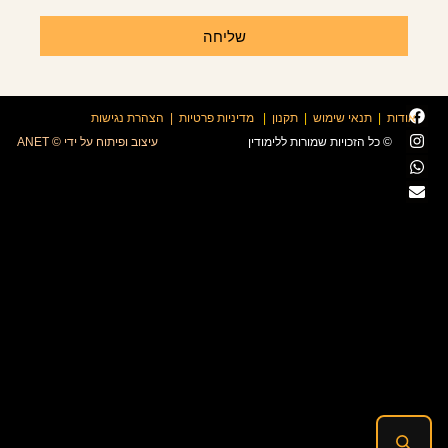
שליחה
אודות
|
תנאי שימוש
|
תקנון
|
מדיניות פרטיות
|
הצהרת נגישות
© כל הזכויות שמורות ללימודין
עיצוב ופיתוח על ידי © ANET
חיפוש חכם · לימודין
מחפש מילים · צירופים · משפטים