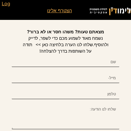
לתוכן
You need to be logged in to view this conte. בבקשה
Log
. אינך משתמש רשום עדיין?
הצטרף אלינו
מצאתם טעות? משהו חסר או לא ברור?
נשמח מאוד לשמוע מכם כדי לשפר, לדייק
ולהוסיף.שלחו לנו הערה בלחיצה כאן >> תודה
על השותפות בדרך להצלחה!